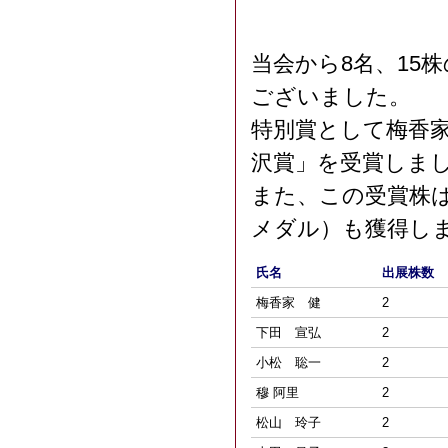
当会から8名、15
ございました。
特別賞として梅香
沢賞」を受賞しま
また、この受賞株は
メダル）も獲得し
氏名
出展株数
梅香家 健
2
下田 宣弘
2
小松 聡一
2
穆 阿里
2
松山 玲子
2