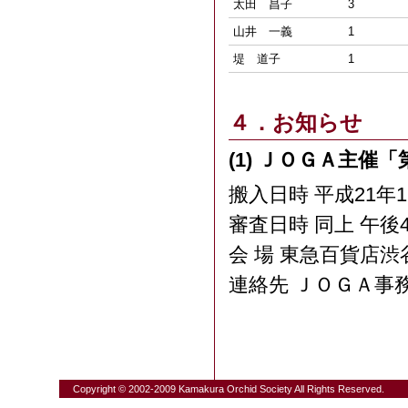
太田 昌子
3
山井 一義
1
堤 道子
1
４．お知らせ
(1) ＪＯＧＡ主催
搬入日時 平成21年
審査日時 同上 午後
会 場 東急百貨店渋
連絡先 ＪＯＧＡ事務局 T
Copyright © 2002-2009 Kamakura Orchid Society All Rights Reserved.