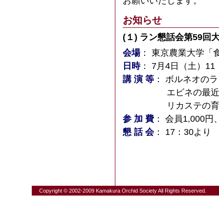
お願いいたします。
お知らせ
(１) ラン懇話会第59
会場
： 東京農業大学「
日時
： 7月4日（土）11：
講 演 等
： ボルネオの
エビネの最近の品
リカステの育種 五
参 加 費
： 会員1,000円
懇 話 会
： 17：30より
Copyright © 2002-2009 Kamakura Orchid Society All Rights Reserved.