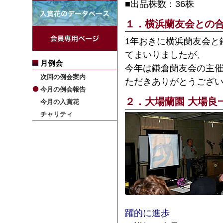
■出品株数：36株
１．横浜蘭友会との
1年おきに横浜蘭友会と
てまいりましたが、
月例会
今年は鎌倉蘭友会の主
次回の例会案内
ただきありがとうござ
今月の例会報告
２．大場蘭園 大場良
今月の入賞花
チャリティ
躍的に進歩