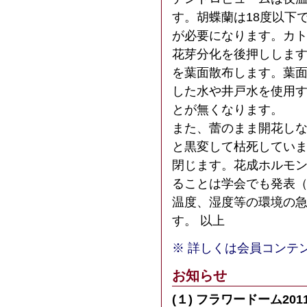
す。胡蝶蘭は18度以下
が必要になります。カ
花芽分化を後押しします
を葉面散布します。葉
した水や井戸水を使用
とが無くなります。
また、蕾のまま開花し
と黒変して枯死してい
閉じます。花成ホルモ
ることは学会でも発表
温度、湿度等の環境の
す。 以上
※ 詳しくは会員コンテ
お知らせ
(１) フラワードーム20