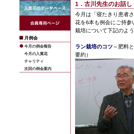
1．古川先生のお話し
今月は「寝たきり患者
花を6本も例会にご持参
栽培について下記のよ
月例会
ラン栽培のコツ
～肥料
今月の例会報告
今月の入賞花
要約）
チャリティ
次回の例会案内