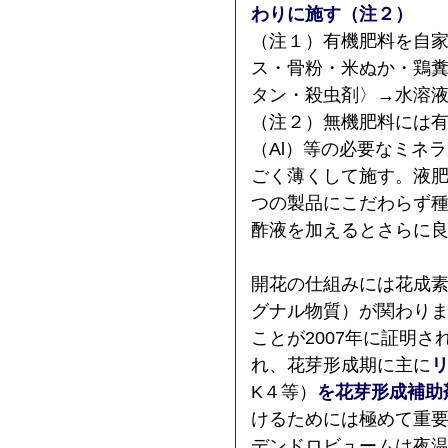
わりに施す（注２）
（注１）有機肥料を自
ス・骨粉・米ぬか・鶏
タン・殺虫剤〉→水溶液
（注２）無機肥料には有
（Al）等の必要なミネ
ごく薄くして施す。液
つの製品にこだわらず
酢液を加えるとさらに
開花の仕組みには花成
グナル物質）が関わり
ことが2007年に証明
れ、花芽形成期に主に
K４等）
を花芽形成補助
けるためには極めて重
デンドロビュームは夜温