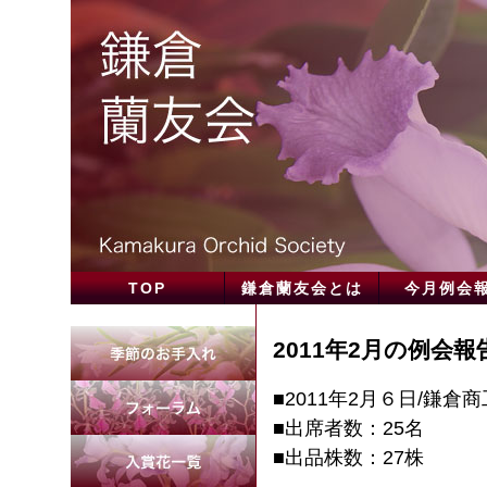
TOP
鎌倉蘭友会とは
今月例会
2011年2月の例会報
■2011年2月６日/鎌倉
■出席者数：25名
■出品株数：27株