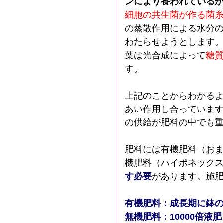
ンにより養われている
細胞の共生菌が作る菌糸
の蒸散作用による水分
わたらせようとします
葉は光合成によって
糖
す。
上記のことからわかる
あい作用し合っていま
の供給が肥料の中でも
肥料には有機肥料（お
機肥料（ハイポネック
す必要
があります。施
有機肥料：成長期に鉢の
無機肥料：10000倍