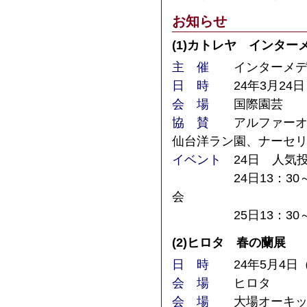
お知らせ
(1)
カトレヤ インター
主 催
インターメデイ
日 時
24年3月24日
会 場
国際園芸
協 賛
アルファーオー
仙台洋ラン園、ナーセ
イベント
24日 人気
24日13：30～「
会
25日13：30～「
(2)
ヒロタ 春の蘭展
日 時
24年5月4日（
会 場
ヒロタ
会 場
大場オーキッド