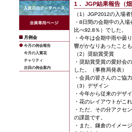
1． JGP結果報告（
（1）JGP2012の入
・8日間の会期中の入場者 1
比べ92.8％）でした。
月例会
・今年は会期中雨や曇
響がかなりあったこと
今月の例会報告
今月の入賞花
（2）奨励賞受賞
チャリティ
・奨励賞受賞の愛好会
次回の例会案内
した。（事務局発表）
・会員の皆さんのご協
（3）デザイン
・今年から従来のデザ
・花のレイアウトがこ
・ただ、その分アクセ
の課題です。
・また、鎌倉のイメー