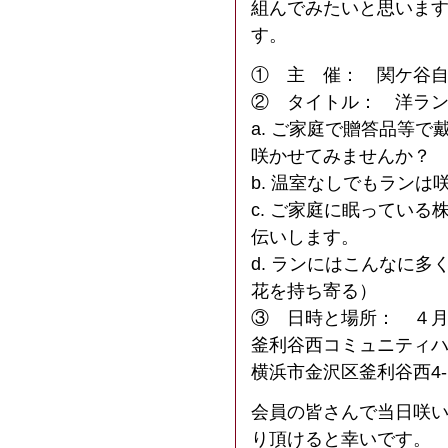
組んでみたいと思います
す。
① 主 催： 関ケ谷
② タイトル： 洋ラ
a. ご家庭で贈答品等
咲かせてみませんか？
b. 温室なしでもランは
c. ご家庭に眠ってい
伝いします。
d. ランにはこんなに
花を持ち寄る）
③ 日時と場所： ４月１
釜利谷西コミュニティ
横浜市金沢区釜利谷西4-
会員の皆さんで当日咲
り頂けると幸いです。