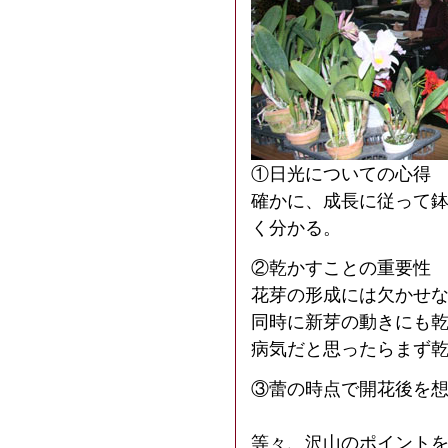
①日光についての心得
確かに、成長に従って
く分かる。
②乾かす
花芽の形成には欠かせ
同時に新芽の動きにも乾
病気だと思ったらまず
③蕾の時点で開花後を
等々、沢山のポイント