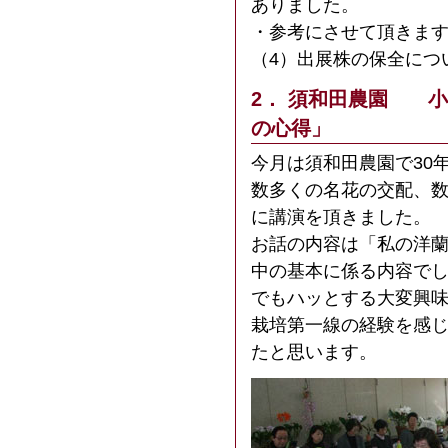
ありました。
・参考にさせて頂きま
（4）出展株の保全につ
2． 須和田農園 
の心得」
今月は須和田農園で30
数多くの名花の交配、
に講演を頂きました。
お話の内容は「私の洋
中の基本に係る内容で
でもハッとする大変興
栽培第一線の経験を感
たと思います。