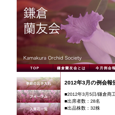
TOP
鎌倉蘭友会とは
今月例会
2012年3月
の例会報
■2012年3月5日/鎌倉
■出席者数：28名
■出品株数：32株